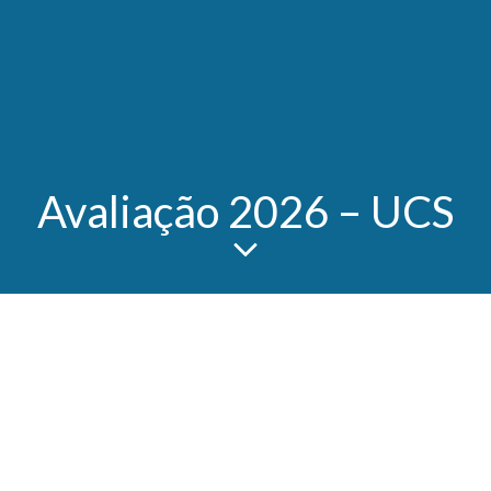
Avaliação 2026 – UCS
O Edital do Selo de Excelência foi publicado no
Boletim nº 01/2026 e republicado, com
prorrogação dos prazos, no Boletim Edição
Especial 2026.